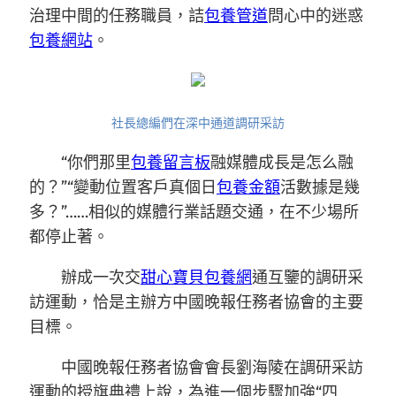
治理中間的任務職員，詰
包養管道
問心中的迷惑
包養網站
。
社長總編們在深中通道調研采訪
“你們那里
包養留言板
融媒體成長是怎么融
的？”“變動位置客戶真個日
包養金額
活數據是幾
多？”……相似的媒體行業話題交通，在不少場所
都停止著。
辦成一次交
甜心寶貝包養網
通互鑒的調研采
訪運動，恰是主辦方中國晚報任務者協會的主要
目標。
中國晚報任務者協會會長劉海陵在調研采訪
運動的授旗典禮上說，為進一個步驟加強“四