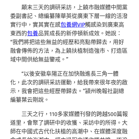
顛末三天的調研采訪，上饒市融媒體中間黨
委副書記、總編纂陳華英從廣東下層一線的活潑
實行中，實其實在感
包養網VIP
觸感染到廣東高
東西的
包養
品質成長的新停頓新成效。她說：
“我們將把這些無益的經歷和亮點帶歸去，用好
融會傳佈的方法，為上饒扶植制造強市、打造區
域中間供給無益鑒戒。”
“以後安徽阜陽正在加快融進長三角一體
化，此次的調研采訪運動，給我帶來很年夜的啟
示，我會把這些經歷帶歸去。”潁州晚報社副總
編纂葉云剛說。
三天之行，110多家媒體刊發的跨越500篇報
道里，會聚了調研中的收獲、采訪中的所得。大
師在中國式古代化扶植的高潮中、在媒體深度融