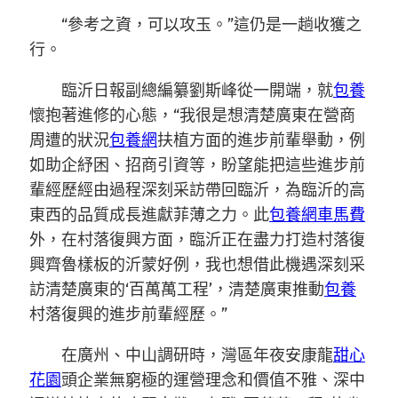
“參考之資，可以攻玉。”這仍是一趟收獲之
行。
臨沂日報副總編纂劉斯峰從一開端，就
包養
懷抱著進修的心態，“我很是想清楚廣東在營商
周遭的狀況
包養網
扶植方面的進步前輩舉動，例
如助企紓困、招商引資等，盼望能把這些進步前
輩經歷經由過程深刻采訪帶回臨沂，為臨沂的高
東西的品質成長進獻菲薄之力。此
包養網車馬費
外，在村落復興方面，臨沂正在盡力打造村落復
興齊魯樣板的沂蒙好例，我也想借此機遇深刻采
訪清楚廣東的‘百萬萬工程’，清楚廣東推動
包養
村落復興的進步前輩經歷。”
在廣州、中山調研時，灣區年夜安康龍
甜心
花園
頭企業無窮極的運營理念和價值不雅、深中