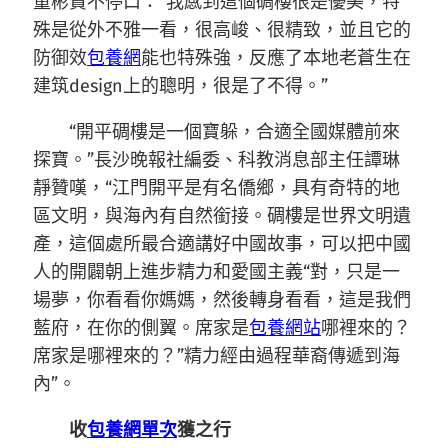
童彬贊不停口：“我感到這個碉樓很是優美，特
殊是從外不雅一看，很高峻、很精致，並且它的
防御效
包養網
能也特殊強，反應了本地老蒼生在
建筑design上的聰明，很是了不得。”
“開平碉樓是一個寶躲，合適全國媒體前來
探寶。”長沙晚報社編委、科教消息部主任譚琳
靜贊嘆，“江門開平是有名僑鄉，具有奇特的地
區文明，與海內有自然銜接。碉樓是世界文明遺
產，這個處所最合適講好中國故事，可以把中國
人的開闢朝上進步精力和愛國主義“對，只是一
場夢，你看看你媽媽，然後轉身看看，這是我們
藍府，在你的側翼。席家是
包養網站
哪裡來的？
席家是哪裡來的？”精力經由過程華裔傳遞到海
內”。
收
包養網單次
獲之行