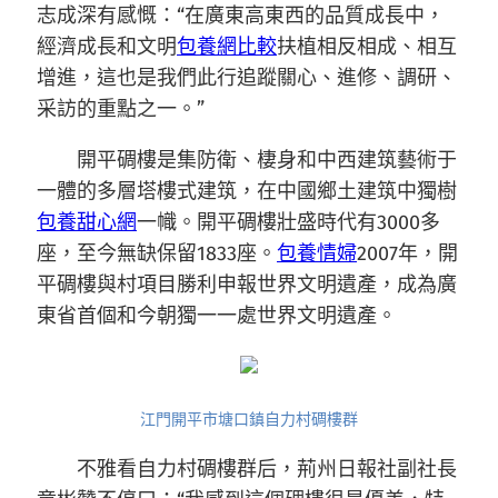
志成深有感慨：“在廣東高東西的品質成長中，
經濟成長和文明
包養網比較
扶植相反相成、相互
增進，這也是我們此行追蹤關心、進修、調研、
采訪的重點之一。”
開平碉樓是集防衛、棲身和中西建筑藝術于
一體的多層塔樓式建筑，在中國鄉土建筑中獨樹
包養甜心網
一幟。開平碉樓壯盛時代有3000多
座，至今無缺保留1833座。
包養情婦
2007年，開
平碉樓與村項目勝利申報世界文明遺產，成為廣
東省首個和今朝獨一一處世界文明遺產。
江門開平市塘口鎮自力村碉樓群
不雅看自力村碉樓群后，荊州日報社副社長