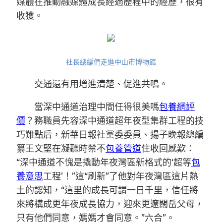
媒體在推動融媒體成長經過歷程中的經歷，很有
收獲。
社長總編們走進中山市博物館
交通還有用增進清楚、促進共鳴。
當深中通道治理中間任得很美嗎
包養網評
價
？務職員先容深中通道超年夜型集群工程的技
巧難點后，新華日報社黨委委員、揚子晚報總編
纂王文堅在凝聽時禁不
包養管道
住收回感歎：
“深中通道不愧是撬動年夜灣區新格式的‘超等
包
養意思
工程’！”這“刷新”了他對年夜灣區這片熱
土的認知，“這里的成長可謂一日千里，信任將
來將構成更年夜成長協力，迎來更遼闊岳父母，
只有他們同意，媽媽才會同意。”六合”。