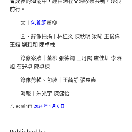
會成長的海潮中，經由過程交通收獲共鳴，逐浪
前行。
文 |
包養網
董柳
圖、錄像拍攝 | 林桂炎 陳秋明 梁喻 王俊偉
王磊 劉穎穎 陳卓棟
錄像案牘｜董柳 張德鋼 王丹陽 盧佳圳 李曉
旭 石夢卓 陳卓棟
錄像剪輯、包裝｜王綺靜 張惠鑫
海報｜朱光宇 陳健怡
admin
2024 年 1 月 6 日