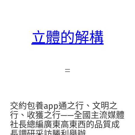
跳
至
主
要
立體的解構
內
容
交約包養app通之行、文明之
行、收獲之行——全國主流媒體
社長總編廣東高東西的品質成
長調研采訪勝利舉辦