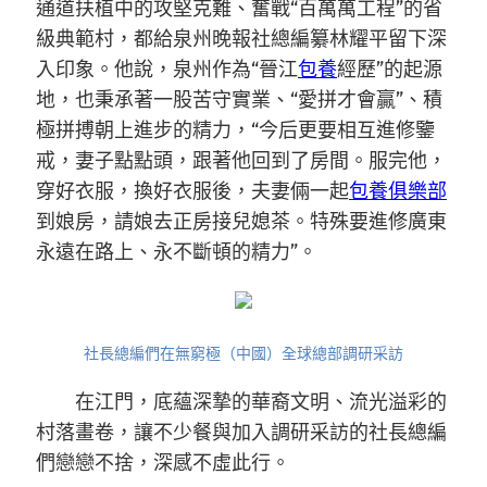
通道扶植中的攻堅克難、奮戰“百萬萬工程”的省
級典範村，都給泉州晚報社總編纂林耀平留下深
入印象。他說，泉州作為“晉江
包養
經歷”的起源
地，也秉承著一股苦守實業、“愛拼才會贏”、積
極拼搏朝上進步的精力，“今后更要相互進修鑒
戒，妻子點點頭，跟著他回到了房間。服完他，
穿好衣服，換好衣服後，夫妻倆一起
包養俱樂部
到娘房，請娘去正房接兒媳茶。特殊要進修廣東
永遠在路上、永不斷頓的精力”。
社長總編們在無窮極（中國）全球總部調研采訪
在江門，底蘊深摯的華裔文明、流光溢彩的
村落畫卷，讓不少餐與加入調研采訪的社長總編
們戀戀不捨，深感不虛此行。