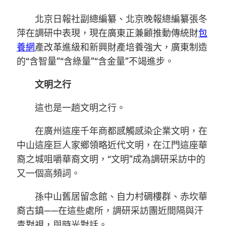
北京日報社副總編纂、北京晚報總編纂張冬
萍在調研中表現，現在廣東正兼顧推動傳統財
包
養網
產改革進級和新興財產培養強大，廣東制造
的“含智量”“含綠量”“含金量”不竭進步。
文明之行
這也是一趟文明之行。
在廣州這座千年商都感觸感染企業文明，在
中山這座巨人家鄉領略近代文明，在江門這座華
裔之城咀嚼華裔文明，“文明”成為調研采訪中的
又一個高頻詞。
孫中山舊居留念館、自力村碉樓群、赤坎華
裔古鎮——在這些處所，調研采訪團近間隔與汗
青對視，與時光對話。