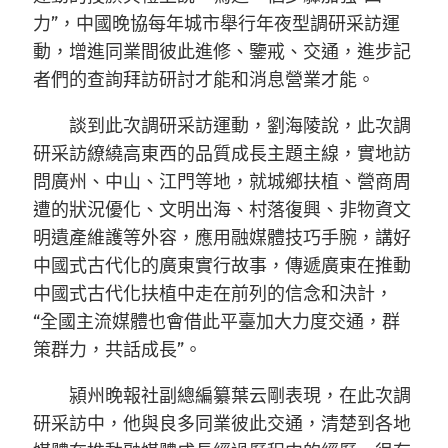
力”，中國晚協每年城市舉行年夜型調研采訪運
動，增進同業間彼此進修、鑒戒、交通，進步記
者們的查詢拜訪研討才能和消息營業才能。
談到此次調研采訪運動，劉海陵說，此次調
研采訪繚繞高東西的品質成長主題主線，實地訪
問廣州、中山、江門等地，就城鄉扶植、營商周
遭的狀況優化、文明出海、村落復興、非物資文
明遺產維護等外容，應用融媒體技巧手腕，講好
中國式古代化的廣東實行故事，傳遞廣東在推動
中國式古代化扶植中走在前列的信念和決計，
“全國主流媒體也會借此平臺加大力度交通，群
策群力，共話成長”。
潁州晚報社副總編纂葉云剛表現，在此次調
研采訪中，他與良多同業彼此交通，清楚到各地