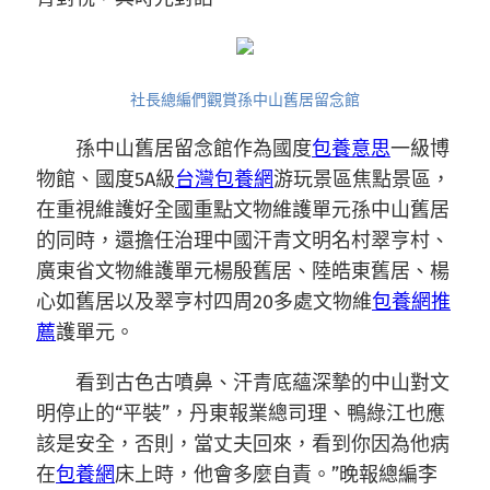
社長總編們觀賞孫中山舊居留念館
孫中山舊居留念館作為國度
包養意思
一級博
物館、國度5A級
台灣包養網
游玩景區焦點景區，
在重視維護好全國重點文物維護單元孫中山舊居
的同時，還擔任治理中國汗青文明名村翠亨村、
廣東省文物維護單元楊殷舊居、陸皓東舊居、楊
心如舊居以及翠亨村四周20多處文物維
包養網推
薦
護單元。
看到古色古噴鼻、汗青底蘊深摯的中山對文
明停止的“平裝”，丹東報業總司理、鴨綠江也應
該是安全，否則，當丈夫回來，看到你因為他病
在
包養網
床上時，他會多麼自責。”晚報總編李