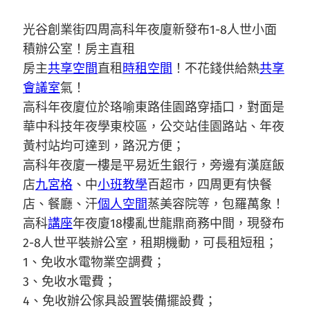
光谷創業街四周高科年夜廈新發布1-8人世小面
積辦公室！房主直租
房主
共享空間
直租
時租空間
！不花錢供給熱
共享
會議室
氣！
高科年夜廈位於珞喻東路佳園路穿插口，對面是
華中科技年夜學東校區，公交站佳園路站、年夜
黃村站均可達到，路況方便；
高科年夜廈一樓是平易近生銀行，旁邊有漢庭飯
店
九宮格
、中
小班教學
百超市，四周更有快餐
店、餐廳、汗
個人空間
蒸美容院等，包羅萬象！
高科
講座
年夜廈18樓亂世龍鼎商務中間，現發布
2-8人世平裝辦公室，租期機動，可長租短租；
1、免收水電物業空調費；
3、免收水電費；
4、免收辦公傢具設置裝備擺設費；