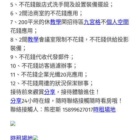
5、不花錢飯店式洗手間及設置裝備擺設；
6、2間洽商室的不花錢應用；
7、200平米的休
教學
閑招待區
九宮格
不
個人空間
花錢應用；
8、2間
教學
會議室限制不花錢，不花錢供給投影
裝備；
9、不花錢代收代發郵件；
10、不花錢訪客過濾辦事；
11、不花錢企業光纖20兆應用；
12、不花錢周遭的狀況保潔辦事；
接待前來觀賞
分享
，接待體驗進住！
分享
24小時在線，隨時聯絡接觸隨時看房哦！
聯絡接觸人：熊密斯 15899627017
時租場地
時租場地