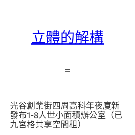
跳
至
主
要
立體的解構
內
容
光谷創業街四周高科年夜廈新
發布1-8人世小面積辦公室（已
九宮格共享空間租）