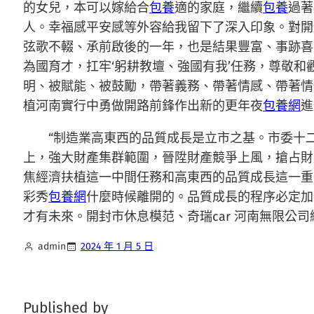
的女兒，本可以嫁給合
包養
適的家庭，繼續
包養
過著
人。幸福感平安感等外容給我留下了深入印象。對開
弦歌不輟、承前啟後的一年，也是結果豐富、事跡喜
為國育才，扛牢‘躬耕教壇、強國有我’任務，尊敬和
明、被賦能、被鼓勵，帶著義務、帶著情感、帶著情
植河南實行中勇做開路前鋒作出新的更年夜
包養網
進
“制造業高東西的品質成長是立市之基。市委十
上，強大財產集群範圍，晉陞財產競爭上風，搶占財
焦經濟扶植這一中間任務和高東西的品質成長這一重
彩秀
包養網
什麼時候離開的。品質成長的程序必定加
才有未來。開封市休息模范、奇瑞car 河南無限公
admin
2024 年 1 月 5 日
Published by