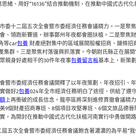
體任務思緒、用好“16136”結合推動機制，在推動中國式
市委十二屆五次全會暨市委經濟任務會議精力。一是聚
會、領跑新賽道，辦事鄭州年夜都會圈扶植。二是聚焦
等car
包養
財產絕對集中的區域展開股權招商、鏈條招商
產集群。三是聚焦村落復興抓落實。今朝尉氏縣正在展開
眾親身好處相干的30件年夜事
包養留言板
基本上，新策劃
會暨市委經濟任務會議開釋了以年夜策劃、年夜招引、
實做好2
包養
024年全市經濟任務明白了途徑、供給了遵
額
上再衝破的成長信念。龍亭區將深刻進修貫徹會議精力，
9個財產招商專班、8個項目攻堅專班、6個文旅品德晉陞
實，為開封在推動中國式古代化扶植河南實行中勇做開
二屆五次全會暨市委經濟任務會議飽含著濃濃的為平易“