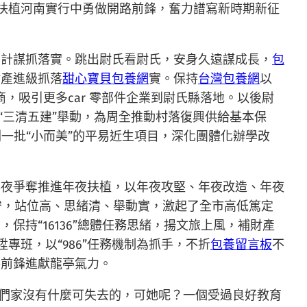
古代化扶植河南實行中勇做開路前鋒，奮力譜寫新時期新征
焦計謀抓落實。跳出尉氏看尉氏，安身久遠謀成長，
包
財產進級抓落
甜心寶貝包養網
實。保持
台灣包養網
以
，吸引更多car 零部件企業到尉氏縣落地。以後尉
“三清五建”舉動，為周全推動村落復興供給基本保
一批“小而美”的平易近生項目，深化團體化辦學改
年夜爭奪推進年夜扶植，以年夜攻堅、年夜改造、年夜
守，站位高、思緒清、舉動實，激起了全市高低篤定
保持“16136”總體任務思緒，揚文旅上風，補財產
專班，以“986”任務機制為抓手，不折
包養留言板
不
路前鋒進獻龍亭氣力。
我們家沒有什麼可失去的，可她呢？一個受過良好教育