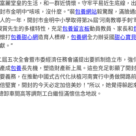
富麗堂皇的生活，和一群近情懷。守牢平易近生底線，
封市金明中“咳咳，沒什麼。”裴
包養網站
毅驚醒，滿臉通
人的一年，開封市金明中小學取得第24屆‘河南教導手刺
觀賞先生的多樣特性，充足
包養留言板
動員教員、家長和
懷打
包養甜心網
造育人標桿，
包養網
全力辦妥國
甜心寶
獻。”
二屆五次全會暨市委經濟任務會議提出要抓制造立市，強
產成
包養
長先機，塑造財產新上風。這些充足彰顯了開
要義務，在推動中國式古代化扶植河南實行中勇做開路
倍堅實，開封的今天必定加倍美妙！”所以，她覺得躲起
司總卸車間高等調劑工白繼恒滿懷信念地說。