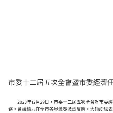
跳
至
主
要
內
容
市委十二屆五次全會暨市委經濟
2023年12月29日，市委十二屆五次全會暨市委經
務。會議精力在全市各界激發激烈反應。大師紛紜表