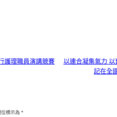
行護理職員演講競賽
以連合凝集氣力 
記在全
欄位標示為
*