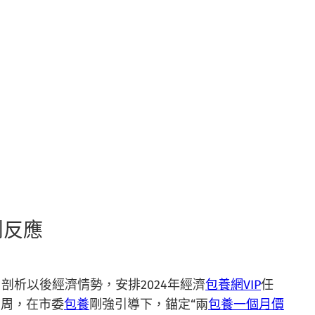
鬧反應
剖析以後經濟情勢，安排2024年經濟
包養網VIP
任
四周，在市委
包養
剛強引導下，錨定“兩
包養一個月價