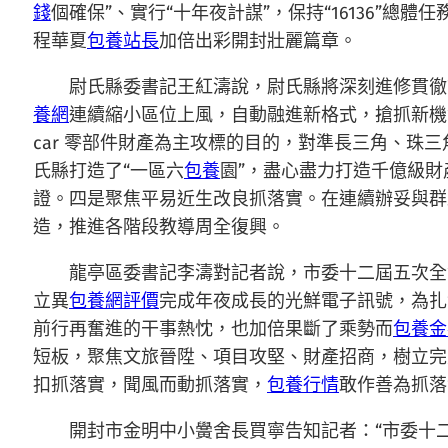
錢
個確保”、實行“十年夜計謀”，保持“16136”總
程華夏
包養站長
加倍出彩開封壯麗篇章。
尉氏縣委書記王紅濤說，尉氏縣將深刻進修貫徹
養網
連續縮小區位上風，自動融進新格式，搶抓新機
car 零部件財產為主攻標的目的，對準長三角、珠三角
氏縣打造了“一區六
包養
園”，盡心盡力打造千億級財
證。四是聚焦平易近生改良抓落實。在連續辦妥與群
造，推進各階段教導周全復興。
龍亭區委書記李濤對記者說，市委十二屆五次全
立異
包養網評價
完成年夜成長的光鮮電子訊號，為扎
前行再奮進的干事熱忱，也加倍果斷了乘勢而
包養金
短板，聚焦文旅晉陞、項目攻堅、財產招商，樹立完美
扣抓落實，聞風而動抓落實，
包養行情
敢作善為抓落
開封市金明中小黌舍長買寧告知記者：“市委十