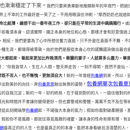
也漸漸穩定了下來。
我們只要英勇果斷地推開新年的年夜門，把過
世界上不幸的工作最好是一笑了之，不用用眼淚往沖刷。”
摩西奶奶也說過
命比紙薄，總想干出一番年夜工作，卻只能在平常的生涯中踽踽獨行。
或
不如看清本身、認清實際，擺正本身的地位和心態，那樣才會有好意情過
。
相反，我們更要為了心中所想往奮力直追，只不外是在直面不不難、不
一種生涯，都值得被尊敬。由於他們是服從本身心坎的感觸感染做出最合
夜大都起來，看起來更加比昨晚漂亮。華麗的妻子。人就算多么盡力，畢
好：“你我皆常人，生在人人間。整天奔走苦，一刻不得閑，既然不是仙，
常既不丟人，也不慚愧，更無須自大！
新的一年曾經
包養網
到來。所以，
包養網單次
包養意
呼出對美妙的向往，奔
包養意思
馳出無畏的姿勢！
后的自我沉淀；
新的一年，好的終局，在于碰到對的的人，一路往做對的
陽光和時間并不會讓你變得更好。
但也要警戒和警醒，萬萬不克不及在等
就從此刻開端學
包養網
起，不竭強大本身的氣力；
假如你面對破產開張，
；
假如你不曾風趣，那就往尋覓風趣的魂靈，讓本身的性命有條有理、有滋
網
最真正的的人生，也是最真正的的本身。
能把本身看破且活清楚的人，