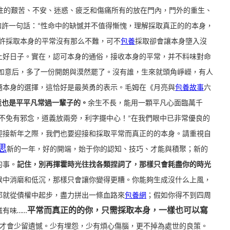
往的艱苦、不安、迷惑、疲乏和傷痛所有的放在門內，門外的重生、
如許一句話：“性命中的缺憾并不值得慚愧，理解採取真正的的本身，
許採取本身的平常沒有那么不難，可不
包養
採取卻會讓本身墮入沒
上好日子。
實在，認可本身的通俗，接收本身的平常，并不料味對命
如意后，多了一份開朗與漠然罷了。
沒有誰，生來就頭角崢嶸，有人
適本身的選擇，這恰好是最英勇的表示。
毛姆在《月亮與
包養故事
六
竟也是平平凡常過一輩子的。
余生不長，能用一顆平凡心面臨萬千
不免有邪念，道義放兩旁，利字擺中心！”
在我們眼中已非常優良的
迎接新年之際，我們也要迎接和採取平常而真正的的本身。
請重視自
思
新的一年，好的開端，始于你的認知、技巧、才能與積聚；
新的
的事。
記住，別再揮霍時光往找各類捏詞了，那樣只會耗盡你的時光
候中消磨和低沉，那樣只會讓你變得更糟。
你能夠生成沒什么上風，
那就從債權中起步，盡力拼出一條血路來
包養網
；
假如你得不到四周
平常而真正的的你，只需採取本身，一樣也可以寫
有味……
才會少留遺憾。少有埋怨，少有煩心傷腦，更不掉為處世的良策。