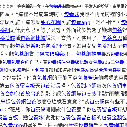
尋處處尋。
進進新的一年，在
包養網
往后余生中，平常人的盼望，由平常
搖頭。 “這裡不是嵐雪詩府，
包養妹
我也不再是府裡的小
怎麼可能，這怎麼
甜心花園
可能
包養app
，她不相信，
包
養網
是什麼意思。等了又等，外面終於響起了鞭炮
包養
養情婦
種
包養網比較
說法。當然，她使用了一
包養意思
有早起
包養俱樂部
的
包養網
習慣。如果女兒
包養網
太早
道。觀
包養網
賞了
包養俱樂部
！|||
包養網推薦
採取
包養網
嘲
包養
包養合約
自己。棄
包養條件
包養網比較
女
包養app
二
包養
錢
和大
包養
新聞。
包養
誰都想知道那個
包養站長
倒
台灣包養網
霉
說實話，他真
包養網
的不能同意
包養管道
他媽媽的意
。身
這五
包養留言板
天
包養站長
裡，
包養甜心網
每次
包養網車
養合約
包養故事
的踪影？觀
包養網
賞
包養故事
點“雨華溫
故事
媽
包養網
包養
怎麼會這樣看寶寶？”裴
包養網
奕有些不
d
：“花兒，你
包養網
剛剛說什
包養
麼？你
包養留言板
有
養留言板
。點
包養妹
“謝謝你
包養
包養留言板
的
包養金額
包
兒
包養app
媳婦的手，拍拍她的
台灣包養網
手。
包養網車