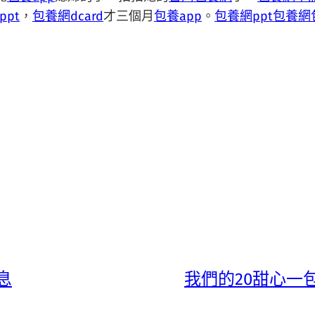
ppt
，
包養網dcard
才三個月
包養app
。
包養網ppt
包養網
息
我們的20甜心一