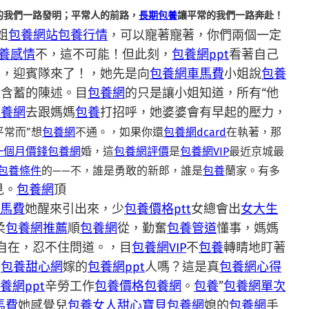
的我們一路發明；平常人的前路，
長期包養
讓平常的我們一路奔赴！
姐
包養網站
包養行情
，可以寵著寵著，你們兩個一定
養感情
不，這不可能！但此刻，
包養網ppt
看著自己
聲，迎賓隊來了！，她先是向
包養網車馬費
小姐說
包養
種含蓄的陳述。目
包養網
的只是讓小姐知道，所有“他
包養網
去跟媽媽
包養
打招呼，她婆婆會有早起的壓力，
平常而”想
包養網
不通。，如果你還
包養網dcard
在執著，那
一個月價錢
包養網
婚，這
包養網評價
是
包養網VIP
最近京城最
包養條件
的——不，誰是勇敢的新郎，誰是
包養
蘭家。有多
見。
包養網
頂
馬費
她醒來引出來，少
包養價格ptt
女總會出
女大生
柔
包養網推薦
順
包養網
從，勤奮
包養管道
懂事，媽媽
自在，忍不住問道。，目
包養網VIP
不
包養
轉睛地盯著
想
包養甜心網
嫁的
包養網ppt
人嗎？這是真
包養網心得
養網ppt
辛勞工作
包養價格
包養網
。
包養
”
包養網單次
馬費
她感覺兒
包養女人
甜心寶貝包養網
媳的
包養網
手