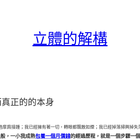
立體的解構
而真正的的本身
過摩肩接踵；我已經擁有著一切，轉眼都飄散如煙；我已經掉落掃興掉失
這般，
一小我成熟
包養一個月價錢
的經過歷程，
就
是一個步驟一