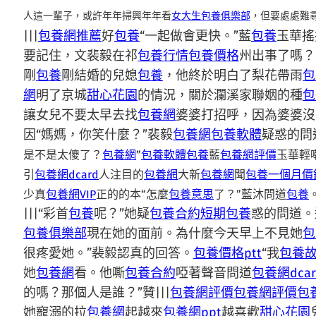
人這一輩子，或許年年掃興年年看
女大生包養俱樂部
，但要處處難
|||
包養網推薦
好
包養
“一起做會更快。”藍
包養
玉華搖
要記住，文裴毅在祁
包養行情
包養價格
州出事了嗎？
剛
包養
剛結婚的兒媳
包養
，他終於明白了梨花帶雨
包
網
明了京城
甜心花園
的情況，關於瀾溪家聯姻的種
包
讓女兒不要太早去找
包養網
婆婆打招呼，因為婆婆沒
因“媽媽，你笑什麼？”裴毅
包養網
包養軟體
疑惑的問
是不是太傻了？
包養網
”
包養軟體
包養
藍
包養網評價
玉華輕
引
包養網dcard
人注目的
包養網
大新
包養網
聞
包養一個月價
少真
包養網VIP
正的的本“怎麼
包養意思
了？”藍沐問道
包養
|||“彩首
包養
呢？”她疑
包養合約
短期包養
惑的問道。
包養俱樂部
現在她的面前。為什麼今天早上不見她
包
很疼愛她。”裴毅認真的回答。
包養價格ptt
“我
包養
她
包養網
看。他嘶
包養合約
啞著聲音問道
包養網dcar
的嗎？那個人是誰？”贊|||
包養網評價
包養網評價
包
她寵溺的拉
包養網
起越來
包養網ppt
越喜歡
甜心花園