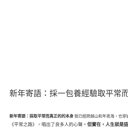
跳
至
主
要
內
容
新年寄語：採一包養經驗取平常
新年寄語：採取平常而真正的的本身
我已經跨越山和年夜海，也穿
《平常之路》，唱出了良多人的心聲。
但
實在
，人生就是