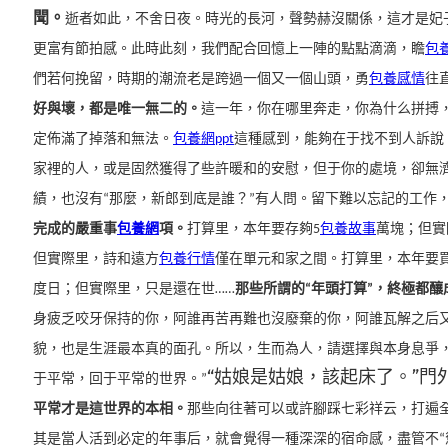
聞
。
逝者如此，不舍日夜。時光的長河，聲勢赫沒關係，這才是妃子該
更富有節拍感。此時此刻，我們配合回憶上一陣的點點滴滴，瞻
包
們若何挽留，時期的潮流老是跨過一個又一個山頭，勇
包養感情
往
好與壞，都是唯一無二的。
這一年，你在哪里奔走，你為什么拼搏
定佈滿了掉落和無法。
包養網ppt
這種感到，能夠在于找不到人訴說
家裡的人，或是固然獲得了些許暖和的安慰，但于你的處境，卻無
績，也沒有“那麼，新郎到底是誰？”有人問。留下難以忘記的工作
完成的嚴重事
包養網
項。
打算里，本年要存夠5
包養故事
萬塊；但實
但實際里，詩和遠方
包養行情
僅在單元和家之間。
打算里，本年要
度日；但實際里，只是還在世……
那些所謂的“年頭打算”，終極都釀成
身疲乏咬牙保持的你，阿誰再苦再難也沒廢棄的你，阿誰瓦解之后
貌，也是生涯最本真的面孔。
所以，生而為人，請選擇與本身息爭
“姑娘是姑娘，該起床了。”門
于平常，回于平常的世界。”
平常才是這世界的本相。
那些向往著可以或許腳踩七彩祥云，打遍
其是當人活到必定的年事后，就會覺得一種深深的宿命感，盡管不“慫