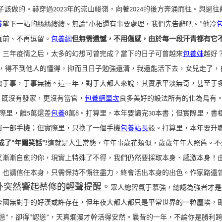
做的。赫穿過2023年的崇山峻嶺，向著2024的後方奔涌而往。
與過往
養
望下一站的絲絲縷縷。
無論“小拓還有事要處理，我們先告辭吧。”他冷
直前、不再逗留。
包養網
但無需遺憾，不用傷感，由於每一段汗青都有它不
，三年疫情之后，太多的幻想可曾完成？當下的日子可曾越來
包養妹
越好
，得不到他人的懂得，抑而且日子勉強還清，我還能活下去，女兒走了，
濟于事，于事無補。
這一年，對于大都人來說，其實承平淡無奇，甚至于
，既沒有發家，更沒有當官，
包養網單次
良多美好的設法所有的化為烏有
際里，離5萬還差
包養
8萬8。
打算里，本年要讀完30本書；但實際里，書
買一部手機；但實際里，只換了一個手機
包養站長
殼。
打算里，本年要升
了“年關笑話”!
這就是人生常態，年年事歲花類似，歲歲年年人照舊。
不
又漸漸自愈的你，現實上特殊了不得，我們仍然要採取本身、感激本身！
，也請信任本身，只需保持不懈往盡力，終會活出本身的出色。
作家路遠
外突然響起蔡修的輕聲提醒。
眾人總習氣于慕強，總認為強者才是
全國無對手的好漢或許存在，但年夜大都人都只是平常世界的一粒塵埃，
”，卻得“認慫”，天真爛漫才幹活得安然。
曩昔的一年，不論你是勝利