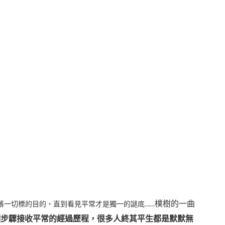
樸樹的一曲
落一切標的目的，直到看見平常才是獨一的謎底……
個步驟接收平常的經過歷程
，很多人終其平生都是默默無