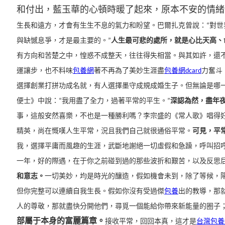
和付出，藍玉華的心頓時暖了起來，原本不安的情緒
生長和遠方，才會有生生不息的氣力和盼望。
巴爾扎克曾說：“對
與缺憾息爭，才是最主要的。”
人生最可悲的處所，就是心比天高、
有方向和苦楚之中，惶惑不成整天，往往得失相當。
與其如許，還
運讓步，也不料味
包養網
著不再為了美妙生涯盡
包養網dcard
力奮斗
選擇創業打拼功成名就，有人選擇墨守成規成婚生子。
但無論是哪
便士》中說：“我用盡了全力，過著平常的平生。”
深認為然，盡年
事，這般安然喜樂，不也是一種勝利嗎？
李宗盛的《常人歌》唱得
精英，尚在慨嘆人生平常，況且我們自己就很通俗平常。
可見，平
我，選擇平庸而風趣的生涯，武斷地謝絕一切虛假和急躁，呼叫招
一年，好的際遇，在于你之前碰到過的那些波折和艱苦，以及反思
和意志。
一切美妙，均是時光的釀造，假如機會未到，除了等候，
但你完整可以連續自我生長。
假如你沒有受過傑
包養
出的教導，那
人的尊敬，那就盡快分開他們，尋覓一個能給你帶來新能量的圈子
部屬于本身的富麗篇章。
接收平常，回回本真，這才是
台灣包養