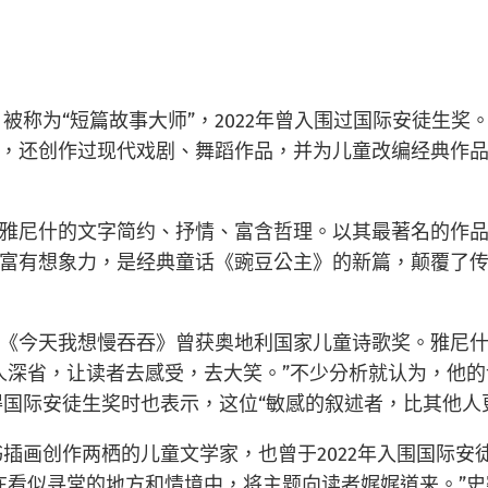
称为“短篇故事大师”，2022年曾入围过国际安徒生奖。
，还创作过现代戏剧、舞蹈作品，并为儿童改编经典作品。
雅尼什的文字简约、抒情、富含哲理。以其最著名的作品之
富有想象力，是经典童话《豌豆公主》的新篇，颠覆了传
《今天我想慢吞吞》曾获奥地利国家儿童诗歌奖。雅尼什
人深省，让读者去感受，去大笑。”不少分析就认为，他
得国际安徒生奖时也表示，这位“敏感的叙述者，比其他人
书插画创作两栖的儿童文学家，也曾于2022年入围国际
“在看似寻常的地方和情境中，将主题向读者娓娓道来。”