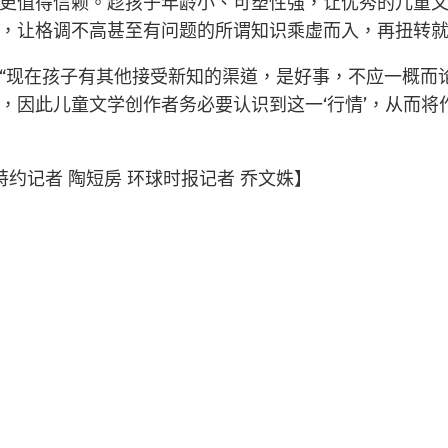
更值得信赖。趁孩子年龄小、可塑性强，让优秀的儿童
，让格调不高甚至有问题的所谓知识乘虚而入，再扭转就
“现在孩子有其他接受新知的渠道，是好事，不应一概而
因此儿童文学创作者务必要认识到这一‘行情’，从而将作
约记者 陶短房 环球时报记者 乔文姝】