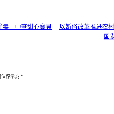
卖 _ 中查甜心寶貝
以婚俗改革推进农村
国
欄位標示為
*