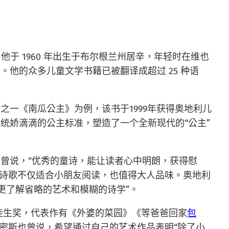
他于 1960 年出生于布尔根兰州居辛，年轻时在维也
他的众多儿童文学书籍已被翻译成超过 25 种语
一《南瓜公主》为例，该书于1999年获得奥地利儿
统娇滴滴的公主标准，塑造了一个全新现代的“公主”
曾说，“优秀的童诗，能让读者心中明朗，获得慰
的诗歌不仅适合小朋友阅读，也值得大人品味。奥地利
更了解省略的艺术和模糊的诗学”。
安徒生奖，代表作有《外婆的菜园》《等爸爸回家
包
史密斯也曾说，希望通过自己的艺术作品表明“除了小