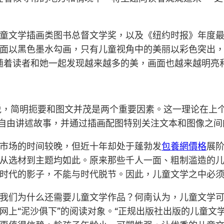
大儿童文学插画类图书总督文学奖，以及《纽约时报》年度
面以黑色墨水勾画，只有儿童视角中的美丽以彩色突出
随着读者和她一起发现越来越多的美，画面也越来越明亮
说，简明扼要和图文并茂是两个重要因素。这一理论在上
以自由讲述故事，并通过插画配图特别关注文本和图像之间
市场的时间较晚，但近十年却处于蓬勃发
包養網價格
展
从选材到主题均如此。原来那些千人一面、粗制滥造的儿
时代的影子，不能与时代脱节。因此，儿童文学之中必须
我们为什么还需要儿童文学作品？何南认为，儿童文学
网上“泥沙俱下”的阅读对象。“正规出版社出版的儿童文