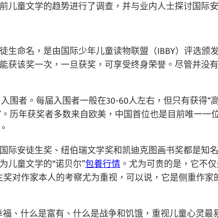
前儿童文学的趋势进行了调查，并与业内人士探讨国际
安徒生命名，是由国际少年儿童读物联盟（IBBY）评选
能获该奖一次，一旦获奖，可享受终身荣誉。尽管并没
5名入围者。每届入围者一般在30-60人左右，但只有获得
”。历年获奖者多数来自欧美，中国首位也是目前唯一一位
”。
国际安徒生奖、纽伯瑞文学奖和凯迪克图画书奖都是知
为儿童文学的“诺贝尔”
包養行情
。尤为可贵的是，它不仅
安徒生奖对作家本人的考察尤为重视，可以说，它是侧重作
幸福、什么是富有、什么是战争和饥饿，重视儿童心灵最