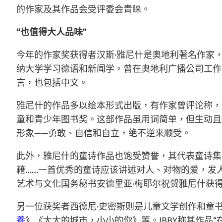
的作家及其作品会受评委会青睐。
“也值得大人品味”
今年的作家奖获得者汉斯·雅尼什是奥地利著名作家，被
纳大学学习德语和新闻学，曾在奥地利广播公司工作
言，也包括中文。
雅尼什的作品多以绘本形式出版，有作家曾评论称，
童和青少年图书奖。这部作品虽用词简单，但生动且
形象——勇敢、自信和自立，绝不逆来顺受。
此外，雅尼什的童诗作品也饱受赞誉，其代表童诗集
藉……一首优秀的童诗应该讲述对人、对物的爱，发
艺术与文化国务秘书安德里亚·梅耶尔祝贺雅尼什获
另一位获奖者西德尼·史密斯则是儿童文学创作和童
養
》《大大的城市，小小的你》等。IBBY称其作品