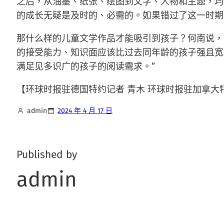
之后，从油墨、纸张、绘图到文字、人物和主题，均
的成长无疑是及时的、必需的。如果错过了这一时期
那什么样的儿童文学作品才能吸引到孩子？何南说，
的接受能力、知识面应该比过去同年龄的孩子强且宽，
满足见多识广的孩子的阅读需求。”
【环球时报驻德国特约记者 青木 环球时报驻加拿大特
admin
2024 年 4 月 17 日
Published by
admin