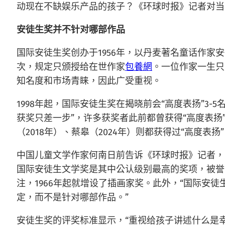
动现在不缺娱乐产品的孩子？《环球时报》记者对当
安徒生奖并不针对哪部作品
国际安徒生奖创办于1956年，以丹麦著名童话作家
次，规定只颁授给在世作家
包養網
。一位作家一生只
知名度和市场青睐，因此广受重视。
1998年起，国际安徒生奖在揭晓前会“高度表扬”3-
获奖只差一步”，许多获奖者此前都曾获得“高度表扬
（2018年）、蔡皋（2024年）则都获得过“高度表扬
中国儿童文学作家何南日前告诉《环球时报》记者，
国际安徒生文学奖是其中公认级别最高的奖项，被誉
注，1966年起就增设了插画家奖。此外，“国际
定，而不是针对哪部作品。”
安徒生奖的评奖标准显示，“重视给孩子讲述什么是