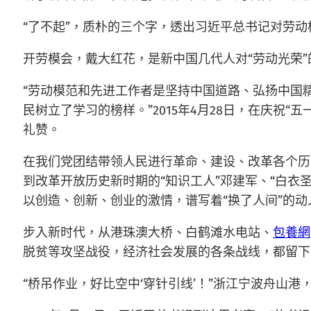
“了不起”，质朴的三个字，透出习近平总书记对劳
开劳模会，戴大红花，是新中国几代人对“劳动光荣”
“劳动模范和先进工作者是坚持中国道路、弘扬中国
民树立了学习的榜样。”2015年4月28日，在庆
礼赞。
在我们党团结带领人民进行革命、建设、改革各个历
到改革开放历史新时期的“知识工人”邓建军、“白衣
以创造、创新、创业的激情，谱写着“换了人间”的
步入新时代，从港珠澳大桥、白鹤滩水电站、
包養網
脱贫等攻坚战役，经济社会发展的各条战线，都留下
“桥吊作业，好比空中‘穿针引线’！”浙江宁波舟山