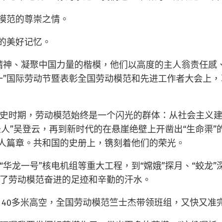
动模范的尊崇之情。
的美好记忆。
精神、凝聚中国力量的楷模，他们以高度的主人翁责任感
祝“五一”国际劳动节暨表彰全国劳动模范和先进工作者大会
史时期，劳动模范始终是一个闪光的群体：从社会主义
圣人”吴登云，再到新时代的在悬崖绝壁上开凿出“生命渠”
动人篇章。共和国的史册上，镌刻着他们的荣光。
“华龙一号”核电机组等重大工程，到“嫦娥”探月、“蛟龙
了劳动模范奋进的足迹和辛勤的汗水。
港，40多米高空，全国劳动模范竺士杰带领班组，又快又准