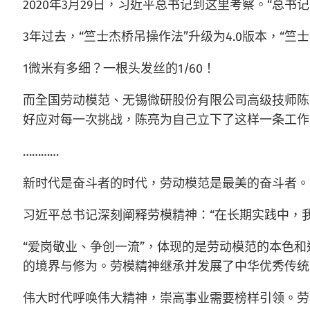
2020年3月29日，习近平总书记到这里考察。“
3年过去，“竺士杰桥吊操作法”升级为4.0版本，“
1微米有多细？一根头发丝的1/60！
而全国劳动模范、无锡微研股份有限公司高级技师陈
好应对每一次挑战，陈亮为自己立下了这样一条工作
…………
新时代是奋斗者的时代，劳动模范是最美的奋斗者。
习近平总书记深刻阐释劳模精神：“在长期实践中，
“爱岗敬业、争创一流”，体现的是劳动模范的本色和
的境界与修为。劳模精神继承并发展了中华优秀传统
伟大时代呼唤伟大精神，崇高事业需要榜样引领。劳