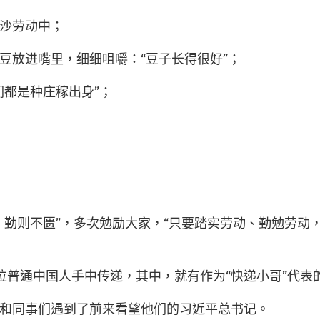
沙劳动中；
豆放进嘴里，细细咀嚼：“豆子长得很好”；
们都是种庄稼出身”；
勤则不匮”，多次勉励大家，“只要踏实劳动、勤勉劳动，
多位普通中国人手中传递，其中，就有作为“快递小哥”代表
阔和同事们遇到了前来看望他们的习近平总书记。