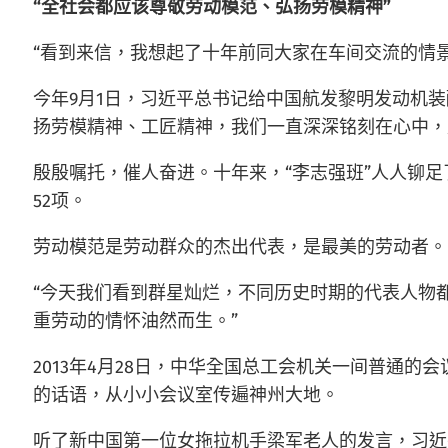
“全社会都应该尊敬劳动模范、弘扬劳模精神”
“看到来信，我想起了十年前同大家在车间交流的情景
今年9月1日，习近平总书记给中国航发黎明发动机装
扬劳模精神、工匠精神，我们一直深深铭刻在心中，
殷殷嘱托，催人奋进。十年来，“李志强班”人人铆足
52项。
劳动模范是劳动群众的杰出代表，是最美的劳动者。
“今天我们看到群星灿烂，不同历史时期的代表人物
重劳动的情怀油然而生。”
2013年4月28日，中华全国总工会机关一间普通
的话语，从小小会议室传遍神州大地。
听了新中国第一位女拖拉机手梁军老人的发言，习近