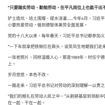
“只要踏实劳动、勤勉劳动，在平凡岗位上也能干出
铲土造坑、培土围堰、提水浇灌……今年4月，习近
小要热爱劳动，做到德智体美劳全面发展。
党的十八大以来，每年春天，习近平总书记都参加义
“一下车就拿把铁锹扛在肩头，谈笑风生地朝我们走来
一张老照片，同样温暖人心。那是1989年，时任
上。
岁月悠悠，本色不改。
一路走来，习近平总书记对劳动的深刻理解一以贯之
“我们的根扎在劳动人民之中。”从躬耕基层到领航
在一起、干在一起。