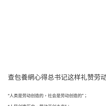
跳
至
主
要
內
容
查包養網心得总书记这样礼赞劳动
“人类是劳动创造的，社会是劳动创造的”；