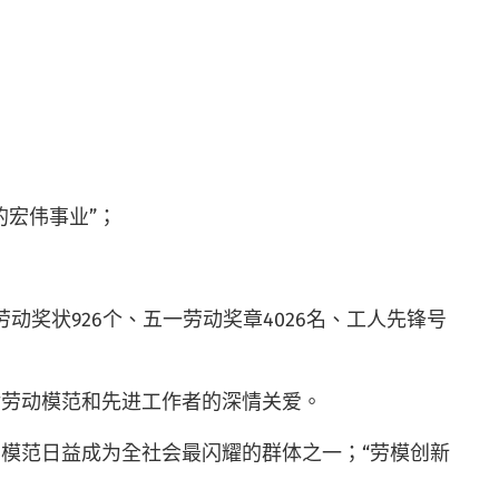
宏伟事业”；
奖状926个、五一劳动奖章4026名、工人先锋号
对劳动模范和先进工作者的深情关爱。
模范日益成为全社会最闪耀的群体之一；“劳模创新