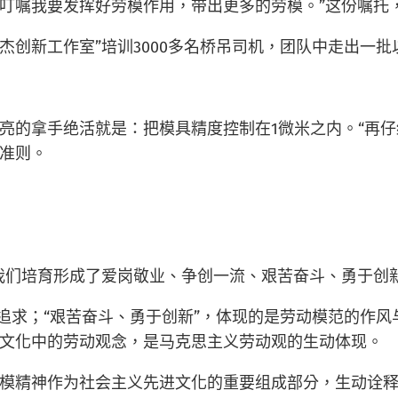
总书记叮嘱我要发挥好劳模作用，带出更多的劳模。”这份嘱
竺士杰创新工作室”培训3000多名桥吊司机，团队中走出一
亮的拿手绝活就是：把模具精度控制在1微米之内。“再仔
准则。
我们培育形成了爱岗敬业、争创一流、艰苦奋斗、勇于创
追求；“艰苦奋斗、勇于创新”，体现的是劳动模范的作风
文化中的劳动观念，是马克思主义劳动观的生动体现。
模精神作为社会主义先进文化的重要组成部分，生动诠