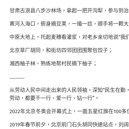
甘肃古浪县八步沙林场，拿起一把开沟犁，参与到治
黄河入海口，俯身摘豆荚，一撮一捻，顺手将一颗大
中原大地上，托起麦穗看灌浆，对老乡亲切地说“我
北京草厂胡同，和街坊四邻团团围聚包饺子；
湘西柚子林，熟练地帮村民摘下柚子；
…………
从劳动人民中间走出来的人民领袖，深知“民生在勤，
劳动，都要干一行、爱一行、钻一行”。
2022年北京冬奥会开幕式上，一面五星红旗在100
2019年春节前夕，北京前门石头胡同快递站点，刘