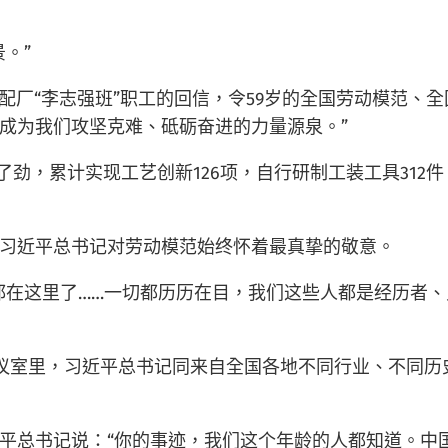
。”
配厂“李志强班”职工的回信，令59岁的全国劳动模范、
成为我们攻坚克难、砥砺奋进的力量源泉。”
了劲，累计实现工艺创新126项，自行研制工装工具312
习近平总书记对劳动模范始终怀着最真挚的敬意。
都在这里了……一切都历历在目，我们这些人都是经历者
的会议室里，习近平总书记同来自全国各地不同行业、不同历
平总书记说：“你的事迹，我们这个年龄的人都知道。中