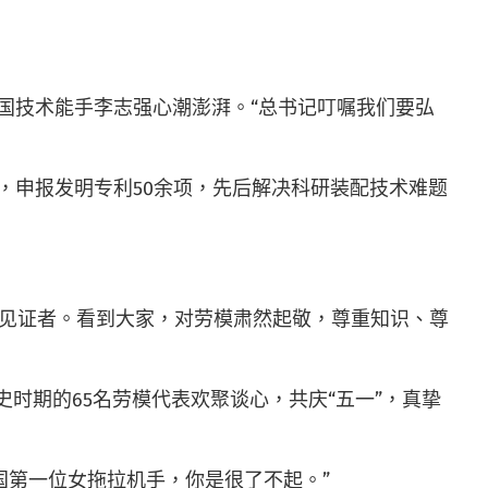
全国技术能手李志强心潮澎湃。“总书记叮嘱我们要弘
件，申报发明专利50余项，先后解决科研装配技术难题
、见证者。看到大家，对劳模肃然起敬，尊重知识、尊
史时期的65名劳模代表欢聚谈心，共庆“五一”，真挚
国第一位女拖拉机手，你是很了不起。”