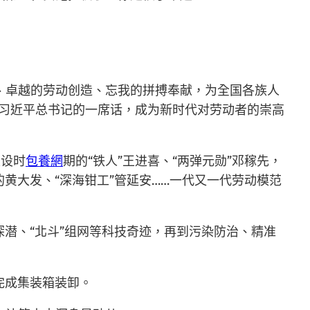
、卓越的劳动创造、忘我的拼搏奉献，为全国各族人
上，习近平总书记的一席话，成为新时代对劳动者的崇高
建设时
包養網
期的“铁人”王进喜、“两弹元勋”邓稼先，
的黄大发、“深海钳工”管延安……一代又一代劳动模范
”深潜、“北斗”组网等科技奇迹，再到污染防治、精准
完成集装箱装卸。