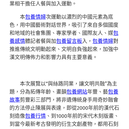
業相干擔任人餐與加入運動。
本
包養情婦
次運動以濃烈的中國元素為底
色，用中國藝術對話世界，吸引了來自多個國度
和地域的社會集團、專家學者、國際友人、媒
包
養感情
體記者餐與加
包養留言板
入，
包養情婦
對
推進傳統文明動起來、文明自負強起來，加強中
漢文明傳佈力和影響力具有主要意義。
本次展覽以“與絲路同業，讓文明共融”為主
題，分為拓傳年齡、畫韻
包養網站
年豐、藝
包養
故事
剪豐彩三部門，將非遺傳統身手用奇妙融會
的方法停止陳展與表達，即從2000年前的漢代石
刻造像
包養行情
、到1000年前的宋代木刻版畫、
到當今最新考古發明的衍生文創產物，都用石刻