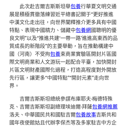
此次赴吉爾吉斯斯坦舉
包養
行華夏文明交通
展是積極貫徹落練習近平總書記關于“更好推進
中漢文化走出往，向世界闡釋推介更多具有中國
特點、表現中國精力、儲藏中
包養網
國聰明的優
良文明”以及“推進共建‘一帶一路’進進高東西的品
質成長的新階段”的主要舉動，旨在推動構建中
國（河南）不受拘
包養
束商業實驗區開封片區國
際文明商業和人文游玩一起配合平臺，加快開封
片區文明財產國際化過程，打造高程度對外開放
先行區，讓更多“中國特點”“開封元素”走向世
界。
吉爾吉斯斯坦總統參謀布庫耶夫·梅德特殊
克、吉爾吉斯斯坦副總理埃迪爾·拜薩
包養網推薦
洛夫、中華國民共和國駐吉爾
包養故事
吉斯共和
國年夜使館姑且代辦李保杰等及多家駐吉中方企