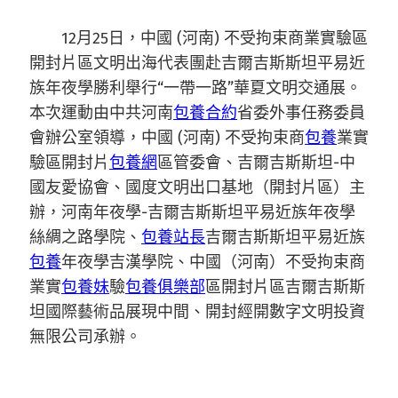
12月25日，中國 (河南) 不受拘束商業實驗區
開封片區文明出海代表團赴吉爾吉斯斯坦平易近
族年夜學勝利舉行“一帶一路”華夏文明交通展。
本次運動由中共河南
包養合約
省委外事任務委員
會辦公室領導，中國 (河南) 不受拘束商
包養
業實
驗區開封片
包養網
區管委會、吉爾吉斯斯坦-中
國友愛協會、國度文明出口基地（開封片區）主
辦，河南年夜學-吉爾吉斯斯坦平易近族年夜學
絲綢之路學院、
包養站長
吉爾吉斯斯坦平易近族
包養
年夜學吉漢學院、中國（河南）不受拘束商
業實
包養妹
驗
包養俱樂部
區開封片區吉爾吉斯斯
坦國際藝術品展現中間、開封經開數字文明投資
無限公司承辦。