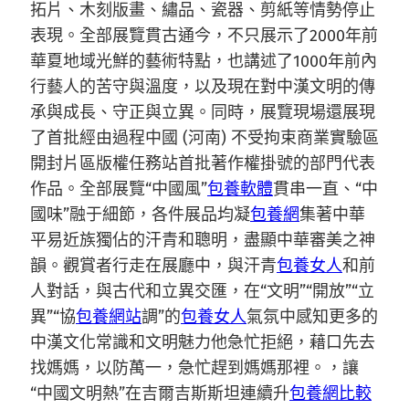
拓片、木刻版畫、繡品、瓷器、剪紙等情勢停止
表現。全部展覽貫古通今，不只展示了2000年前
華夏地域光鮮的藝術特點，也講述了1000年前內
行藝人的苦守與溫度，以及現在對中漢文明的傳
承與成長、守正與立異。同時，展覽現場還展現
了首批經由過程中國 (河南) 不受拘束商業實驗區
開封片區版權任務站首批著作權掛號的部門代表
作品。全部展覽“中國風”
包養軟體
貫串一直、“中
國味”融于細節，各件展品均凝
包養網
集著中華
平易近族獨佔的汗青和聰明，盡顯中華審美之神
韻。觀賞者行走在展廳中，與汗青
包養女人
和前
人對話，與古代和立異交匯，在“文明”“開放”“立
異”“協
包養網站
調”的
包養女人
氣氛中感知更多的
中漢文化常識和文明魅力他急忙拒絕，藉口先去
找媽媽，以防萬一，急忙趕到媽媽那裡。，讓
“中國文明熱”在吉爾吉斯斯坦
連續
升
包養網比較