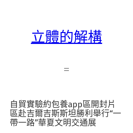
跳
至
主
要
立體的解構
內
容
自貿實驗約包養app區開封片
區赴吉爾吉斯斯坦勝利舉行“一
帶一路”華夏文明交通展