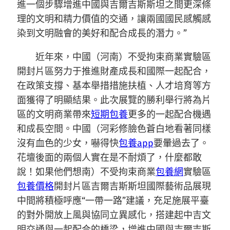
進一個步驟增進中國與吉爾吉斯斯坦之間更深條
理的文明和精力價值的交通，讓兩國國民感觸感
染到文明融會的美好和配合成長的潛力。”
近年來，中國（河南）不受拘束商業實驗區
開封片區努力于推進財產成長和國際一起配合，
在政策支撐、基本舉措措施扶植、人才培育等方
面獲得了明顯結果。此次展覽的勝利舉行將為片
區的文明商業帶來
短期包養
更多的一起配合機遇
和成長空間。中國（河彩修臉色蒼白地看著同樣
沒有血色的少女，嚇得快
包養app
要暈過去了。
花壇後面的兩個人實在是不耐煩了，什麼都敢
說！如果他們想南）不受拘束商業
包養網
實驗區
包養價格
開封片區吉爾吉斯斯坦國際藝術品展現
中間將積極呼應“一帶一路”建議，充足施展平臺
的對外開放上風與協同立異感化，搭建起中吉文
明交通與一起配合的橋梁，增進中國與吉爾吉斯