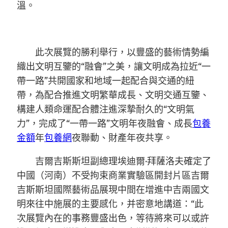
溫。
此次展覽的勝利舉行，以豐盛的藝術情勢編
織出文明互鑒的“融會”之美，讓文明成為拉近“一
帶一路”共開國家和地域一起配合與交通的紐
帶，為配合推進文明繁華成長、文明交通互鑒、
構建人類命運配合體注進深摯耐久的“文明氣
力”，完成了“一帶一路”文明年夜融會、成長
包養
金額
年
包養網
夜聯動、財產年夜共享。
吉爾吉斯斯坦副總理埃迪爾·拜薩洛夫確定了
中國（河南）不受拘束商業實驗區開封片區吉爾
吉斯斯坦國際藝術品展現中間在增進中吉兩國文
明來往中施展的主要感化，并密意地講道：“此
次展覽內在的事務豐盛出色，等待將來可以或許