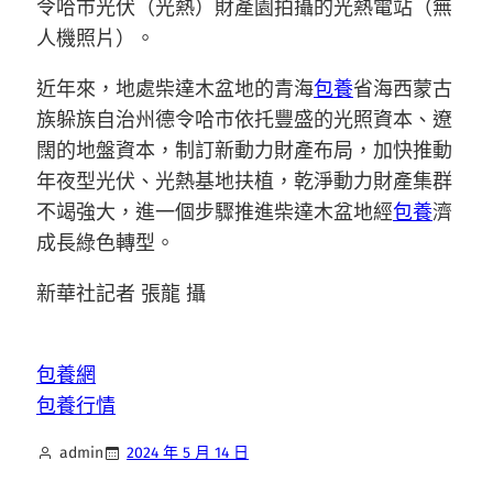
令哈市光伏（光熱）財產園拍攝的光熱電站（無
人機照片）。
近年來，地處柴達木盆地的青海
包養
省海西蒙古
族躲族自治州德令哈市依托豐盛的光照資本、遼
闊的地盤資本，制訂新動力財產布局，加快推動
年夜型光伏、光熱基地扶植，乾淨動力財產集群
不竭強大，進一個步驟推進柴達木盆地經
包養
濟
成長綠色轉型。
新華社記者 張龍 攝
包養網
包養行情
admin
2024 年 5 月 14 日