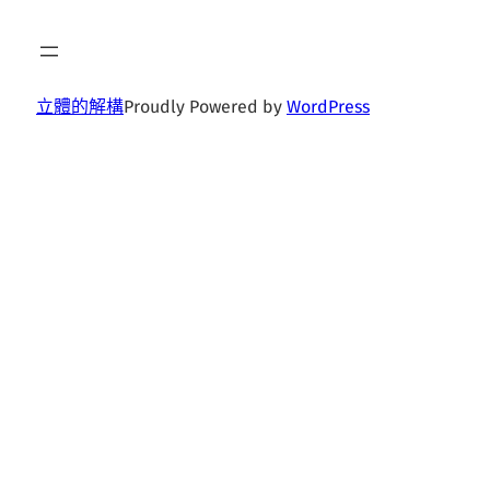
立體的解構
Proudly Powered by
WordPress