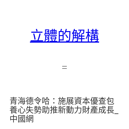
跳
至
主
要
立體的解構
內
容
青海德令哈：施展資本優查包
養心失勢助推新動力財產成長_
中國網