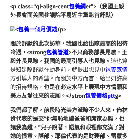
<p class="ql-align-cent
包養網
er”>（我國王毅
外長會面美國參議院平易近主黨魁首舒默）
<
包養一個月價錢
/p>
關於舒默的此次訪華，我國也給出瞭最高的招待
冷遇，<strong
包養管道
>不只商務部長見瞭，王
毅外長見瞭，我國的最高引導人也見瞭。
這也算
是知足瞭舒默在動身前，就提出想見中
包養感情
方引導人的希望。而關於中方而言，給出如許高
的招待規格，
也是在必定水平上展現中方情願和
美方友愛往來的志願。</stron
包養價格ptt
g>
我們都了解，前段時光美方派瞭不少人來，佈林
肯代表的是交“你無恥地讓爸爸和席家為難，也
讓我為難。”兒子說著，語氣和眼裡都充滿了對
她的恨意。際部、耶倫代表的是財務部、雷蒙多