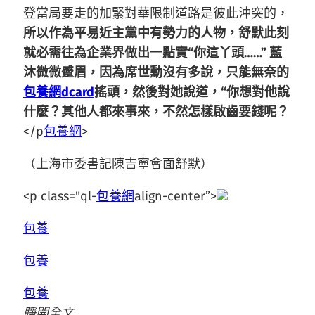
登當局要走的加緊對華限制道路是彼此沖突的，
所以作為平易近主黨中有勢力的人物，舒默此刻
就必需往為企業界做出一點實“你這丫頭……” 藍
沐微微蹙眉，因為席世勳沒有多說，只能無奈的
包養網dcard
搖頭，然後對她說道，“你想對他說
什麼？其他人都來事來，不然怎樣啟齒要錢呢？
</p
包養網
>
（上海市委書記陳吉寧會面舒默）
<p class="ql-
包養網
align-center”>
包養
包養
包養
睜開全文