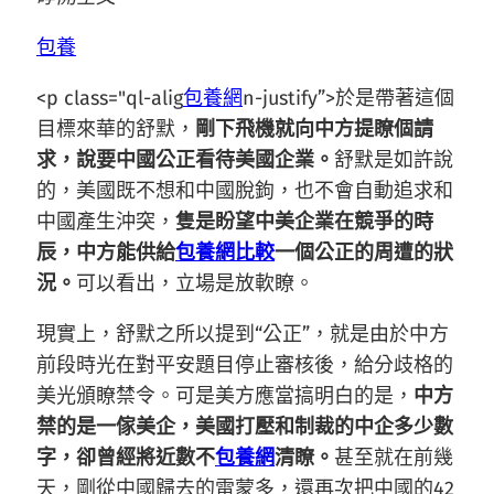
包養
<p class="ql-alig
包養網
n-justify”>於是帶著這個
目標來華的舒默，
剛下飛機就向中方提瞭個請
求，說要中國公正看待美國企業。
舒默是如許說
的，美國既不想和中國脫鉤，也不會自動追求和
中國產生沖突，
隻是盼望中美企業在競爭的時
辰，中方能供給
包養網比較
一個公正的周遭的狀
況。
可以看出，立場是放軟瞭。
現實上，舒默之所以提到“公正”，就是由於中方
前段時光在對平安題目停止審核後，給分歧格的
美光頒瞭禁令。可是美方應當搞明白的是，
中方
禁的是一傢美企，美國打壓和制裁的中企多少數
字，卻曾經將近數不
包養網
清瞭。
甚至就在前幾
天，剛從中國歸去的雷蒙多，還再次把中國的42