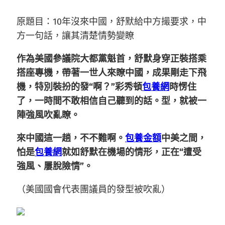
原題目：10年沒來中國，舒默給中方撮要求，中
方一句話，讓其清楚情勢變瞭
作為美國參議院大都黨魁首，舒默身穿正裝搭乘
搭座專機，帶著一世人來瞭中國，成果剛走下飛
機，特別裝扮的發“啊？”彩秀頓
包養網
時愣住
了，一時間不敢相信自己聽到的話。型，就被一
陣強風吹亂瞭。
來中國這一趟，不不難啊。
包養金額
中美之間，
怕是
包養網
就如舒默在機場的情形，正在“遭受
強風、屢脫險情”。
（美國國會代表團議員的發型被吹亂）