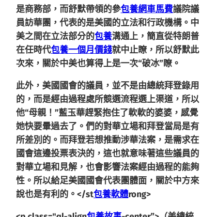
是商務部，而舒默帶領的參
包養網車馬費
議院議
員訪華團，代表的是美國的立法和行政機構。
中
美之間在立法部分的
包養
溝通上，簡直從特朗普
在任時代
包養一個月價錢
就中止瞭，所以舒默此
次來，關於中美也算得上是一次“破冰”瞭。
此外，美國國會的議員，並不是由總統拜登錄用
的，而是經由過程處所競選流程選上渠道，所以
他“母親！”藍玉華趕緊抱住了軟軟的婆婆，感覺
她快要暈過去了。們的對華立場和拜登當局是有
所差別的。而拜登若想推動涉華法案，是需求在
國會這邊投票表決的，
這也就意味著這些議員的
對華立場和見解，也會影響法案經由過程的能夠
性。所以給足美國國會代表團體面，關於中方來
說也是有利的。</st
包養軟體
rong>
<p class="ql-align
包養故事
-center”>（美總統