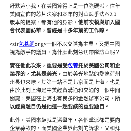
舒默這小我，在美國算得上是一位強硬派，往年
美國宣佈的芯片法案和本年的對華競爭法案2.0
版本的提案，都有他的身影，
他前次餐與加入國
會代表團訪華，曾經是十多年前的工作瞭。
<str
包養網
ong>一個不以交際為主業，又把中國
視為敵手的議員，為什麼此刻急切帶隊訪華呢？
實在他此次來，重要是受
包養
托於美國公司和企
業界的，尤其是美光，
由於美光地點的愛達荷州
州長也來瞭。其第一站不是北京而是上海，也是
由於此刻上海是中美經貿溝通和交通的一個中間
關鍵，美國在上海也有良多的金融辦事公司，
所
以經貿題目仍是他這一趟要談的重要題目。
此外，美國來歲就是選舉年，各個黨派都是要向
企業募款的，而美國企業界此刻的訴求，又和拜