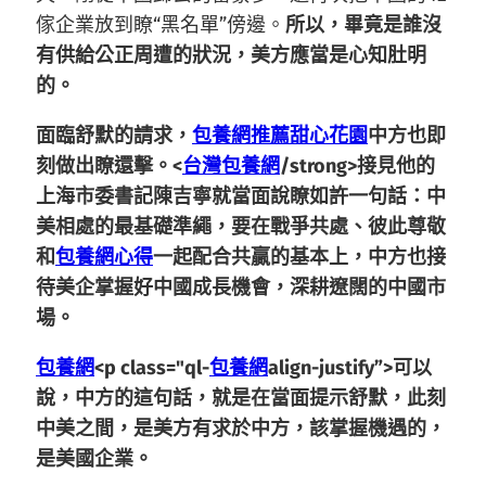
傢企業放到瞭“黑名單”傍邊。
所以，畢竟是誰沒
有供給公正周遭的狀況，美方應當是心知肚明
的。
面臨舒默的請求，
包養網推薦
甜心花園
中方也即
刻做出瞭還擊。<
台灣包養網
/strong>接見他的
上海市委書記陳吉寧就當面說瞭如許一句話：中
美相處的最基礎準繩，要在戰爭共處、彼此尊敬
和
包養網心得
一起配合共贏的基本上，
中方也接
待美企掌握好中國成長機會，深耕遼闊的中國市
場。
包養網
<p class="ql-
包養網
align-justify”>
可以
說，中方的這句話，就是在當面提示舒默，此刻
中美之間，是美方有求於中方，該掌握機遇的，
是美國企業。