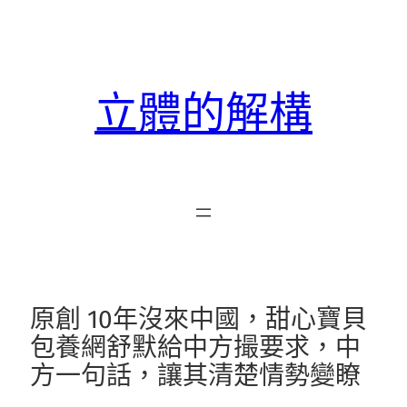
跳
至
主
要
立體的解構
內
容
原創 10年沒來中國，甜心寶貝
包養網舒默給中方撮要求，中
方一句話，讓其清楚情勢變瞭