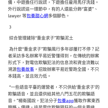
備，中遊擔任行說謊，下遊擔任雇用馬仔洗錢。
外行說謊這一環節中，有的人還能分飾“富婆”、
lawyer 等
包養甜心網
多個腳色。
3
綜合管理鏟除“重金求子”欺騙泥土
為什麼“重金求子”欺騙風行多年卻屢打不停？記
者采訪多名辦案平易近警懂得到，在傳統的辦案
形式下，對電信欺騙犯法的信息流和資金流難以
溯源
包養故事
，招致辦案平易近警跑全國，不只
本錢高，並且效力低。
“一些語音平臺的運營者，不只供給‘重金求子’的
欺騙語音，並且還供給其他八門五花的欺騙語
音。”楊衛國說，犯法分子
包養app
獲取作案東西
簡略、便捷，這是電信欺騙猖狂的一個主要緣