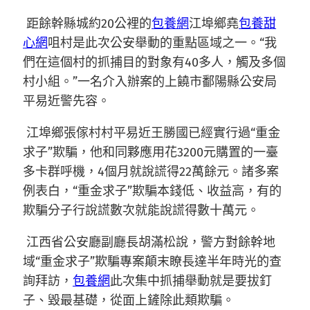
距餘幹縣城約20公裡的
包養網
江埠鄉堯
包養甜
心網
咀村是此次公安舉動的重點區域之一。“我
們在這個村的抓捕目的對象有40多人，觸及多個
村小組。”一名介入辦案的上饒市鄱陽縣公安局
平易近警先容。
江埠鄉張傢村村平易近王勝國已經實行過“重金
求子”欺騙，他和同夥應用花3200元購置的一臺
多卡群呼機，4個月就說謊得22萬餘元。諸多案
例表白，“重金求子”欺騙本錢低、收益高，有的
欺騙分子行說謊數次就能說謊得數十萬元。
江西省公安廳副廳長胡滿松說，警方對餘幹地
域“重金求子”欺騙專案顛末瞭長達半年時光的查
詢拜訪，
包養網
此次集中抓捕舉動就是要拔釘
子、毀最基礎，從面上鏟除此類欺騙。