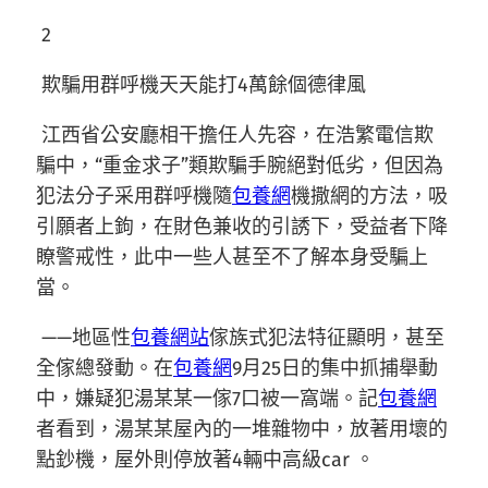
2
欺騙用群呼機天天能打4萬餘個德律風
江西省公安廳相干擔任人先容，在浩繁電信欺
騙中，“重金求子”類欺騙手腕絕對低劣，但因為
犯法分子采用群呼機隨
包養網
機撒網的方法，吸
引願者上鉤，在財色兼收的引誘下，受益者下降
瞭警戒性，此中一些人甚至不了解本身受騙上
當。
——地區性
包養網站
傢族式犯法特征顯明，甚至
全傢總發動。在
包養網
9月25日的集中抓捕舉動
中，嫌疑犯湯某某一傢7口被一窩端。記
包養網
者看到，湯某某屋內的一堆雜物中，放著用壞的
點鈔機，屋外則停放著4輛中高級car 。