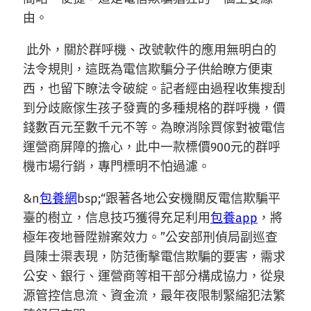
由。
此外，關於群呼機、改號軟件的應用無明白的
法令規則，這既為電信欺騙分子供給瞭方便東
西，也留下瞭法令破綻。記者經由過程收集搜刮
到分歧廠傢生孩子發賣的多種規格的群呼機，價
錢數百元至數千元不等。為瞭消除買傢對被電信
運營商屏障的擔心，此中一款標價900元的群呼
機市場行銷，專門標明不怕過濾。
&n
包養網
bsp;“跟著各地公安機關反電信欺騙平
臺的樹立，信息技巧獲得充足利用
包養app
，將
極年夜地晉陞辦案效力。”公安部刑偵局副巡查
員陳士渠表現，防范衝擊電信欺騙的要害，需求
公安、銀行、運營商等相干部分構成協力，從泉
源管控信息流、資金流，最年夜限制緊縮犯法繁