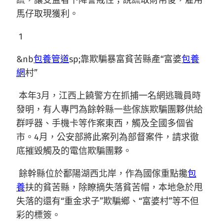
謊，讓受益者下降警戒性；說謊取財帛後，雇用
馬仔取現獲利。
1
&nb
包養管道
sp;靠欺騙暴富貧苦縣產“富婆
包養
網
村”
本年3月，江西上饒警方在抓捕一名網逃職員時
發明，有人專門為餘幹縣一些傢族欺騙團夥供給
群呼器、手機卡等作案東西，觸及全國多個省
市。4月，公安部將此案列為部督案件，請求徹
底摧毀觸及的電信欺騙團夥。
餘幹縣位於鄱陽湖西北岸，作為國傢重點攙
包
養
扶的貧苦縣，除瞭摘失落貧苦帽，本地急於甩
失落的還有“重金求子”欺騙鄉、“富婆村”等不但
彩的標簽。