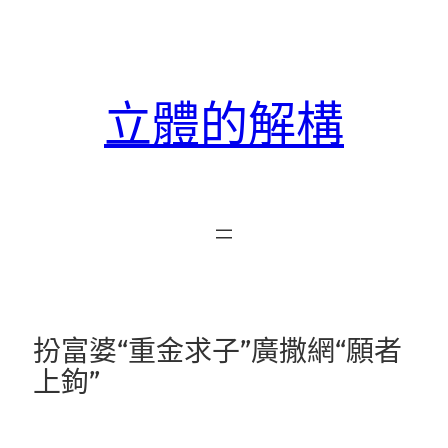
跳
至
主
要
立體的解構
內
容
扮富婆“重金求子”廣撒網“願者
上鉤”