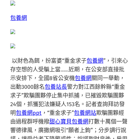
包養網
以財色為餌，扮富婆“重金求子
包養網
”，引來心
存空想的人受騙上當……近期，在公安部直接批
示安排下，全國8省公安機
包養網
關同一舉動，
出動3000餘名
包養站長
警力對江西餘幹縣“重金
求子”欺騙團夥停止集中抓捕，已摧毀欺騙團夥
24個，抓獲犯法嫌疑人153名。記者查詢拜訪發
明
包養網ppt
，“重金求子”
包養網站
欺騙團夥經
由過程群呼機撥
甜心寶貝包養網
打數十萬個一聲
響德律風，廣撒網吸引“願者上鉤”；分步調行說