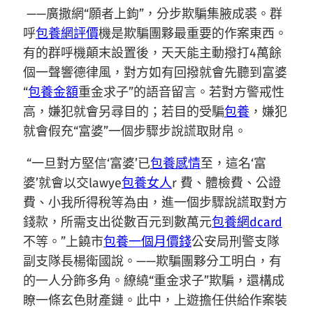
——廣撒網“願者上鉤”，分步欺騙集腋成裘。群
呼
包養網評價
機是欺騙團夥最重要的作案東西。
有的群呼機顛末設置後，天天能主動撥打4萬餘
個一聲響德律風，對方如有回撥就會先聽到富婆
“
包養金額
重金求子”的語音留言。若對方警戒性
高，嫌犯就會另尋目的；若目的受騙
包養
，嫌犯
就會假充“富婆”一個步驟步說謊取財帛。
“一旦對方堅信‘富婆’已
包養感情
至，這名‘富
婆’就會以交lawye
包養女人
r 費、體檢費、公證
費、小我所得稅等為由，進一個步驟說謊取對方
錢款，所需支出從數百元到數萬元
包養網dcard
不等。”上饒市
包養一個月價錢
公安局刑警支隊
副支隊長楊衛國說。——欺騙團夥分工明白，有
的一人分飾多角。繚繞“重金求子”欺騙，還構成
瞭一條玄色財產鏈。此中，上遊擔任供給作案裝