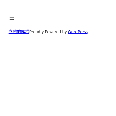
立體的解構
Proudly Powered by
WordPress