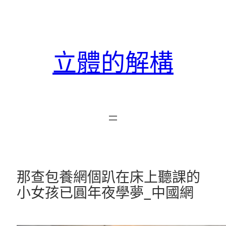
跳
至
主
要
立體的解構
內
容
那查包養網個趴在床上聽課的
小女孩已圓年夜學夢_中國網