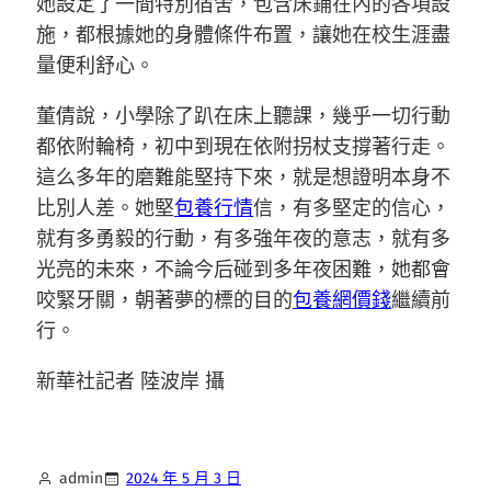
她設定了一間特別宿舍，包含床鋪在內的各項設
施，都根據她的身體條件布置，讓她在校生涯盡
量便利舒心。
董倩說，小學除了趴在床上聽課，幾乎一切行動
都依附輪椅，初中到現在依附拐杖支撐著行走。
這么多年的磨難能堅持下來，就是想證明本身不
比別人差。她堅
包養行情
信，有多堅定的信心，
就有多勇毅的行動，有多強年夜的意志，就有多
光亮的未來，不論今后碰到多年夜困難，她都會
咬緊牙關，朝著夢的標的目的
包養網價錢
繼續前
行。
新華社記者 陸波岸 攝
admin
2024 年 5 月 3 日