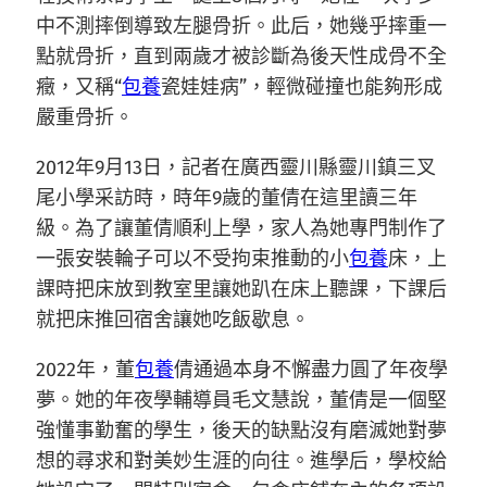
中不測摔倒導致左腿骨折。此后，她幾乎摔重一
點就骨折，直到兩歲才被診斷為後天性成骨不全
癥，又稱“
包養
瓷娃娃病”，輕微碰撞也能夠形成
嚴重骨折。
2012年9月13日，記者在廣西靈川縣靈川鎮三叉
尾小學采訪時，時年9歲的董倩在這里讀三年
級。為了讓董倩順利上學，家人為她專門制作了
一張安裝輪子可以不受拘束推動的小
包養
床，上
課時把床放到教室里讓她趴在床上聽課，下課后
就把床推回宿舍讓她吃飯歇息。
2022年，董
包養
倩通過本身不懈盡力圓了年夜學
夢。她的年夜學輔導員毛文慧說，董倩是一個堅
強懂事勤奮的學生，後天的缺點沒有磨滅她對夢
想的尋求和對美妙生涯的向往。進學后，學校給